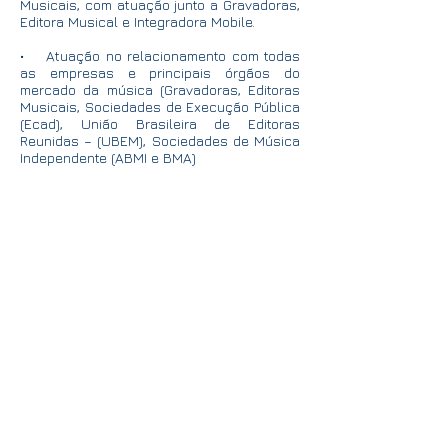
Musicais, com atuação junto a Gravadoras,
Editora Musical e Integradora Mobile.
• Atuação no relacionamento com todas
as empresas e principais órgãos do
mercado da música (Gravadoras, Editoras
Musicais, Sociedades de Execução Pública
(Ecad), União Brasileira de Editoras
Reunidas – (UBEM), Sociedades de Música
Independente (ABMI e BMA)
• Fundador da LD5 Entretenimento,
empresa com a finalidade de licenciar
conteúdos musicais para distribuição no
mercado digital.
• Fundador da VRCecotti, empresa que
assessora artistas, autores, gravadoras e
editoras no cenário musical,
desenvolvendo um sistema próprio de
royalties para controle do autoral digital,
conseguindo portanto ter um grande
conhecimento no que diz respeito aos
arquivos DDEX (diversas versões) e CCID
(arquivos com a finalidade de leitura e
envio de informações para lojas de
músicas digitais).